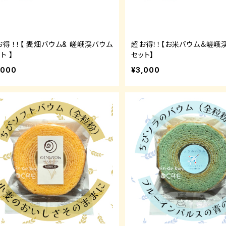
得 ！！【 麦畑バウム& 嵯峨渓バウム
超お得！！【お米バウム＆嵯峨
ト 】
セット】
,000
¥3,000