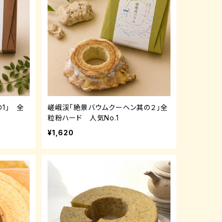
1」 全
嵯峨渓「絶景バウムクーヘン其の２」全
粒粉ハード 人気No.1
¥1,620