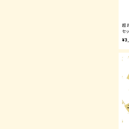
超お
セッ
¥3