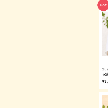
2
＆
¥3