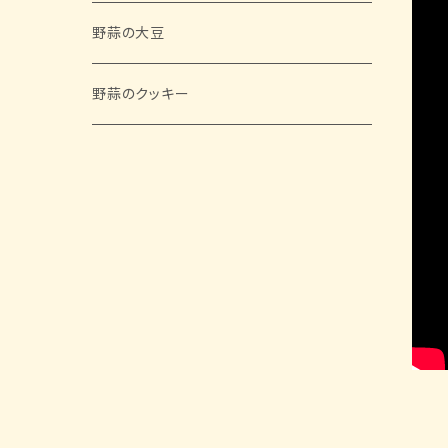
野蒜の大豆
野蒜のクッキー