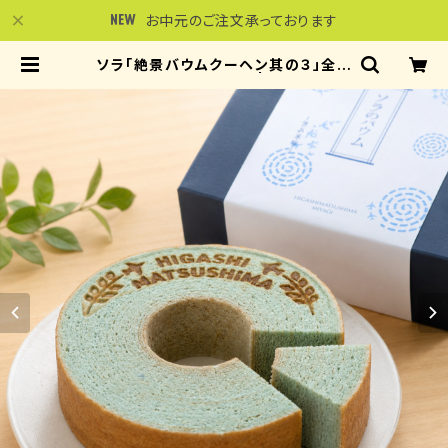
お中元のご注文承っております
ソラ「絶景バウムクーヘン其の３」全粒
粉ソフト -ラムネ味- | 東松島バウ
ム工房 NOBICO