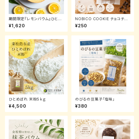
期間限定『レモンバウム』ひとめ
NOBICO COOKIE チョコチッ
ぼれ米粉使用！！
プ｜自家製粉全粒粉クッキー 4
¥1,620
¥250
枚入り
ひとめぼれ 米粉5ｋｇ
のびるの豆菓子「塩味」
¥4,500
¥380