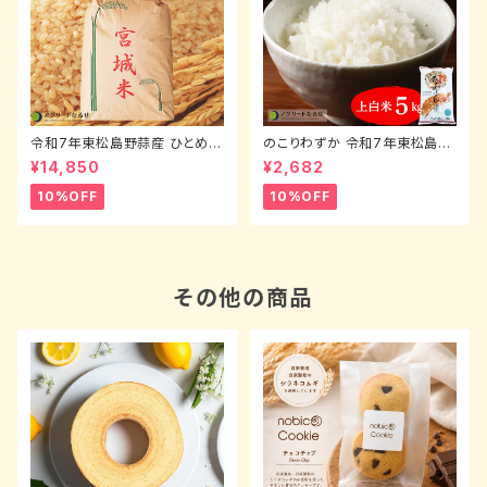
令和7年東松島野蒜産 ひとめぼ
のこりわずか 令和7年東松島野
れ（玄米）30kg
蒜産 ひとめぼれ（上白米）5kg
¥14,850
¥2,682
10%OFF
10%OFF
その他の商品