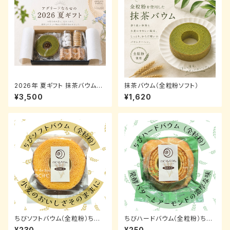
2026年 夏ギフト 抹茶バウムク
抹茶バウム（全粒粉ソフト）
ーヘン＆焼き菓子詰合せ【お中
¥3,500
¥1,620
元・季節限定】
ちびソフトバウム（全粒粉）ちび
ちびハードバウム（全粒粉）ちび
バウム人気No.2
バウム人気No.1
¥230
¥250