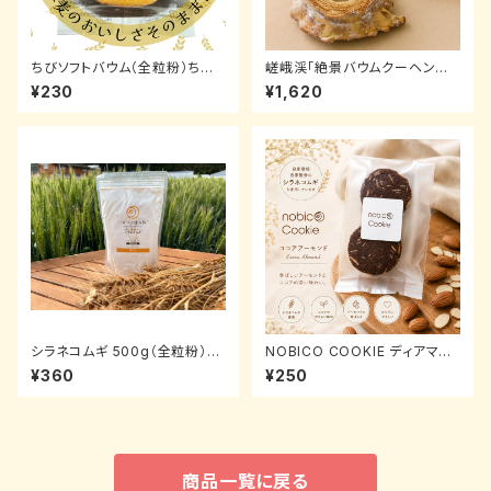
ちびソフトバウム（全粒粉）ちび
嵯峨渓「絶景バウムクーヘン其
バウム人気No.2
の２」全粒粉ハード 人気No.1
¥230
¥1,620
シラネコムギ 500g（全粒粉）タ
NOBICO COOKIE ディアマン
ンパク含有量10.3％
ココアアーモンド｜自家製粉全
¥360
¥250
粒粉クッキー 4枚入り
商品一覧に戻る