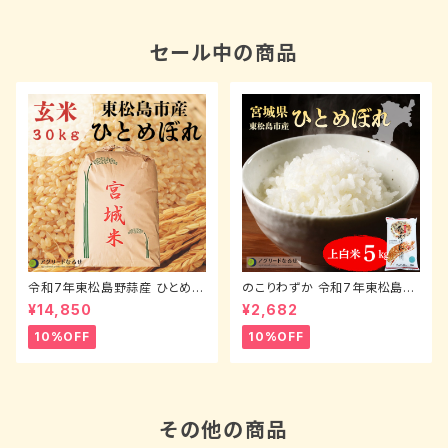
セール中の商品
令和7年東松島野蒜産 ひとめぼ
のこりわずか 令和7年東松島野
れ（玄米）30kg
蒜産 ひとめぼれ（上白米）5kg
¥14,850
¥2,682
10%OFF
10%OFF
その他の商品