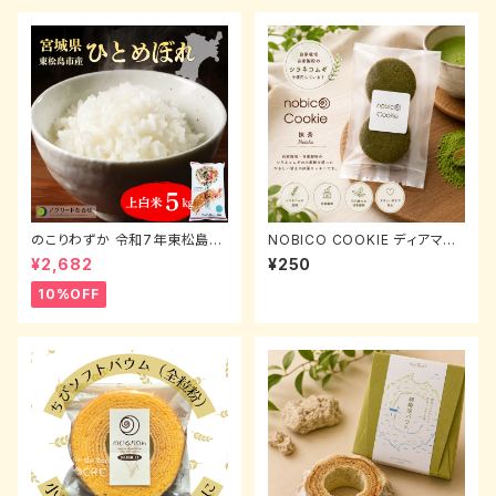
のこりわずか 令和7年東松島野
NOBICO COOKIE ディアマン
蒜産 ひとめぼれ（上白米）5kg
抹茶｜西尾産抹茶使用・自家製
¥2,682
¥250
粉全粒粉クッキー 4枚入り
10%OFF