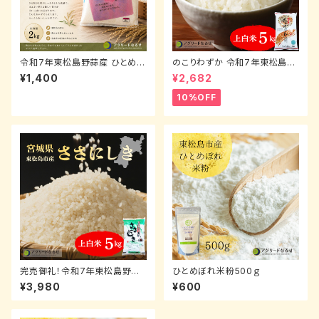
令和7年東松島野蒜産 ひとめぼ
のこりわずか 令和7年東松島野
れ（上白米）2kg
蒜産 ひとめぼれ（上白米）5kg
¥1,400
¥2,682
10%OFF
完売御礼！令和7年東松島野蒜
ひとめぼれ米粉500ｇ
産 ササニシキ（上白米）
¥3,980
¥600