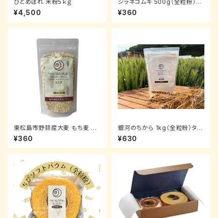
ひとめぼれ 米粉5ｋｇ
シラネコムギ 500g（全粒粉）タ
ンパク含有量10.3％
¥4,500
¥360
東松島市野蒜産大麦 もち麦 25
銀河のちから 1kg（全粒粉）タン
0g
パク含有量13.1％
¥360
¥630