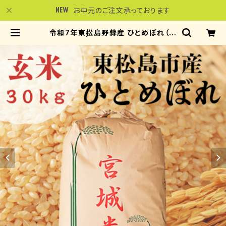
お中元のご注文承っております
令和7年東松島野蒜産 ひとめぼれ（玄
米）30kg | 東松島バウム工房 NOBI
CO