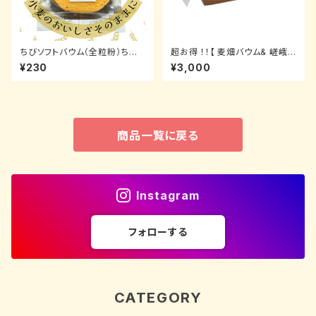
ちびソフトバウム（全粒粉）ちび
超お得 ！！【 麦畑バウム& 嵯峨
バウム人気No.2
渓バウムセット 】
¥230
¥3,000
商品一覧に戻る
Instagram
フォローする
CATEGORY