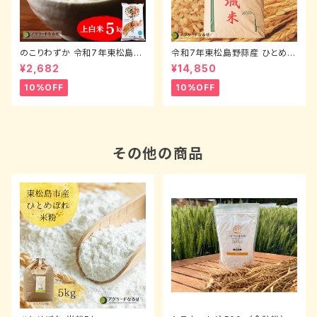
のこりわずか 令和7年東松島野
令和7年東松島野蒜産 ひとめぼ
蒜産 ひとめぼれ（上白米）5kg
れ（玄米）30kg
¥2,682
¥14,850
10%OFF
10%OFF
その他の商品